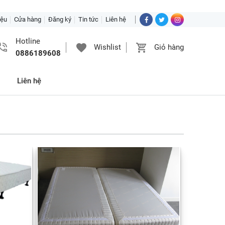
iệu
Cửa hàng
Đăng ký
Tin tức
Liên hệ
Hotline
Wishlist
Giỏ hàng
0886189608
Liên hệ