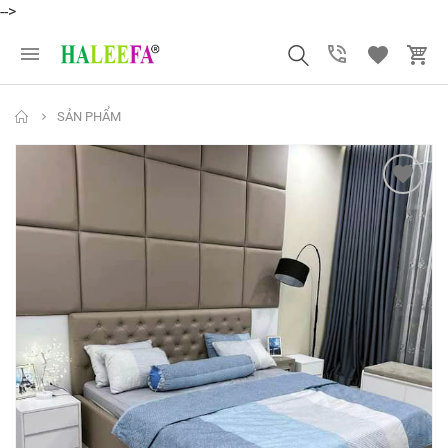
-->
SẢN PHẨM