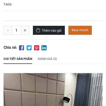
2.100.000
₫
3.696.000
₫
TAGS:
Áo choàng tắm
Bộ Tencel cao cấp
haleefa
T3-23-03
500.000
₫
1.300.000
₫
-
+
Mua nhanh
Thêm vào giỏ
Bộ chăn ga gối
Bộ chăn ga gối vải
Tencel-28-3-23
tencel-t3-23-02
Chia sẻ:
1.176.000
₫
8.500.000
₫
7.900.00
CHI TIẾT SẢN PHẨM
ĐÁNH GIÁ (0)