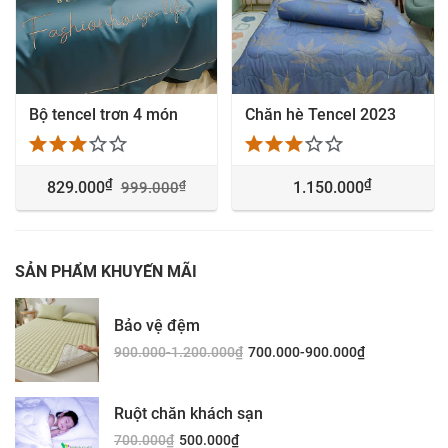
Bộ tencel trơn 4 món
Chăn hè Tencel 2023
₫
₫
₫
829.000
1.150.000
999.000
SẢN PHẨM KHUYẾN MÃI
Bảo vệ đệm
900.000-1.200.000
₫
700.000-900.000
₫
Ruột chăn khách sạn
700.000
₫
500.000
₫