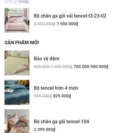
Bộ chăn ga gối vải tencel-t3-23-02
8.500.000
₫
7.900.000
₫
SẢN PHẨM MỚI
Bảo vệ đệm
900.000-1.200.000
₫
700.000-900.000
₫
Bộ tencel trơn 4 món
999.000
₫
829.000
₫
Bộ chăn ga gối tencel-104
2.399.000
₫