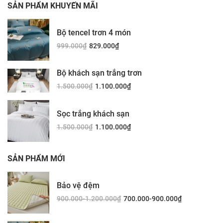
SẢN PHẨM KHUYẾN MÃI
Bộ tencel trơn 4 món
999.000
₫
829.000
₫
Bộ khách sạn trắng trơn
1.500.000
₫
1.100.000
₫
Sọc trắng khách sạn
1.500.000
₫
1.100.000
₫
SẢN PHẨM MỚI
Bảo vệ đệm
900.000-1.200.000
₫
700.000-900.000
₫