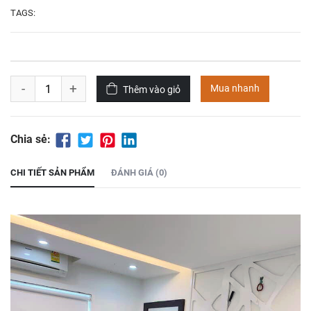
2.100.000
₫
3.696.000
₫
TAGS:
Áo choàng tắm
Bộ Tencel cao cấp
haleefa
T3-23-03
500.000
₫
1.300.000
₫
-
+
Mua nhanh
Thêm vào giỏ
Bộ chăn ga gối
Bộ chăn ga gối vải
Tencel-28-3-23
tencel-t3-23-02
Chia sẻ:
1.176.000
₫
8.500.000
₫
7.900.00
CHI TIẾT SẢN PHẨM
ĐÁNH GIÁ (0)