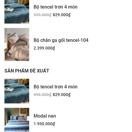
Bộ tencel trơn 4 món
999.000
₫
829.000
₫
Bộ chăn ga gối tencel-104
2.399.000
₫
SẢN PHẨM ĐỀ XUẤT
Bộ tencel trơn 4 món
999.000
₫
829.000
₫
Modal nan
1.950.000
₫