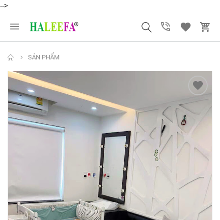
-->
SẢN PHẨM