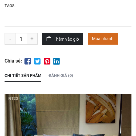
2.100.000
₫
3.696.000
₫
TAGS:
Áo choàng tắm
Bộ Tencel cao cấp
haleefa
T3-23-03
500.000
₫
1.300.000
₫
-
+
Mua nhanh
Thêm vào giỏ
Bộ chăn ga gối
Bộ chăn ga gối vải
Tencel-28-3-23
tencel-t3-23-02
Chia sẻ:
1.176.000
₫
8.500.000
₫
7.900.00
CHI TIẾT SẢN PHẨM
ĐÁNH GIÁ (0)