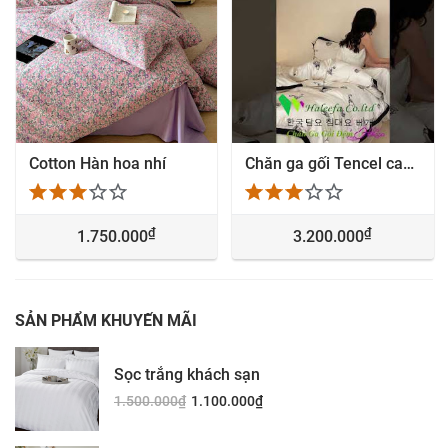
Cotton Hàn hoa nhí
Chăn ga gối Tencel cao cấp T3-23-01
₫
₫
1.750.000
3.200.000
SẢN PHẨM KHUYẾN MÃI
Sọc trắng khách sạn
1.500.000
₫
1.100.000
₫