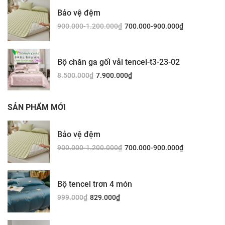
Bảo vệ đệm
900.000-1.200.000
₫
700.000-900.000
₫
Bộ chăn ga gối vải tencel-t3-23-02
8.500.000
₫
7.900.000
₫
SẢN PHẨM MỚI
Bảo vệ đệm
900.000-1.200.000
₫
700.000-900.000
₫
Bộ tencel trơn 4 món
999.000
₫
829.000
₫